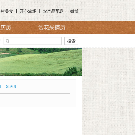
乡村美食
开心农场
农产品配送
微博
节庆历
赏花采摘历
介
索
县
延庆县