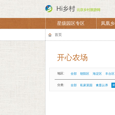
星级园区专区
凤凰乡
协会章程
会费
首页
开心农场
地区:
全部
朝阳区
海淀区
丰台区
分类:
全部
私家菜园
禽畜认养