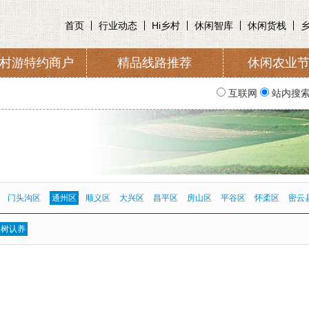
首页
行业动态
Hi乡村
休闲智库
休闲货栈
村游特约商户
精品线路推荐
休闲农业
收取及管理
入会申请
协会简
互联网
站内搜
门头沟区
通州区
顺义区
大兴区
昌平区
房山区
平谷区
怀柔区
密云
果树认养