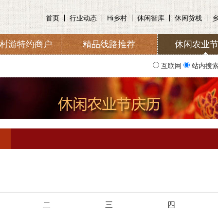
首页
行业动态
Hi乡村
休闲智库
休闲货栈
村游特约商户
精品线路推荐
休闲农业
收取及管理
入会申请
协会简
互联网
站内搜
二
三
四