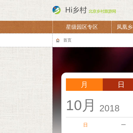
星级园区专区
凤凰乡
协会章程
会费
首页
月
日
10月
2018
日
一