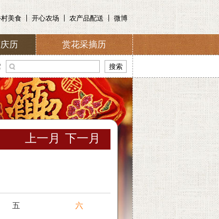
乡村美食
开心农场
农产品配送
微博
节庆历
赏花采摘历
介
索
上一月
下一月
五
六