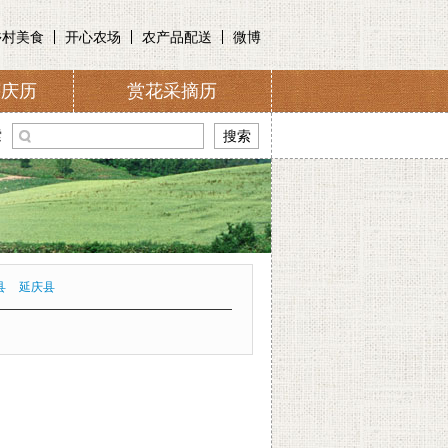
乡村美食
开心农场
农产品配送
微博
节庆历
赏花采摘历
介
索
县
延庆县