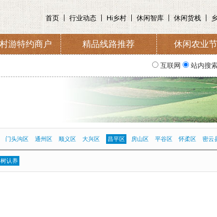
首页
行业动态
Hi乡村
休闲智库
休闲货栈
村游特约商户
精品线路推荐
休闲农业
收取及管理
入会申请
协会简
互联网
站内搜
门头沟区
通州区
顺义区
大兴区
昌平区
房山区
平谷区
怀柔区
密云
果树认养