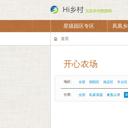
星级园区专区
凤凰乡
协会章程
会费
首页
开心农场
地区:
全部
朝阳区
海淀区
丰台区
分类:
全部
私家菜园
禽畜认养