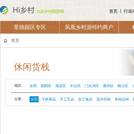
首页
行业
星级园区专区
凤凰乡村游特约商户
协会章程
会费收取及管理
首页
休闲货栈
地区:
全部
朝阳区
海淀区
丰台区
门头沟区
通州区
顺义区
分类:
全部
干鲜果品
手工艺品
加工食品
花卉药材
养殖品种