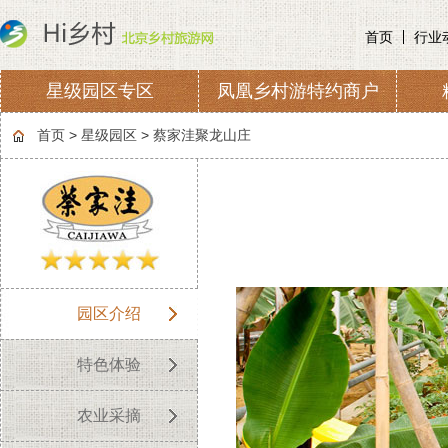
首页
行业
星级园区专区
凤凰乡村游特约商户
协会章程
会费收取及管理
首页
>
星级园区
>
蔡家洼聚龙山庄
园区介绍
特色体验
农业采摘